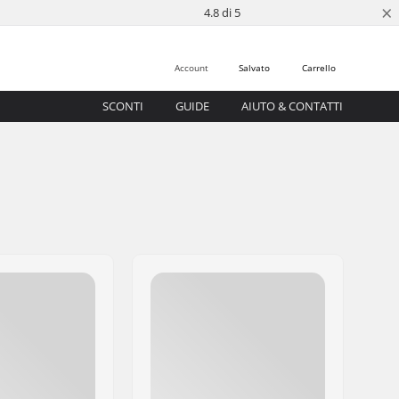
×
4.8 di 5
Account
Salvato
Carrello
SCONTI
GUIDE
AIUTO & CONTATTI