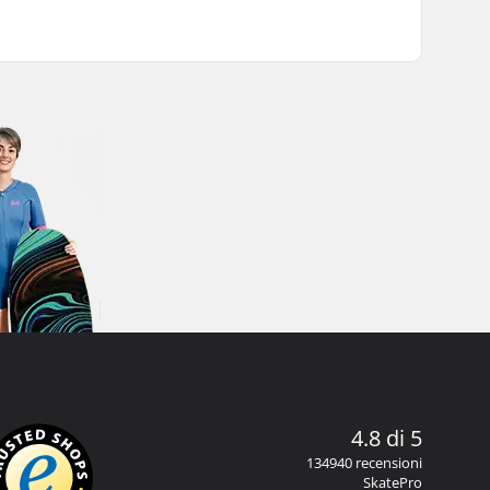
4.8 di 5
134940 recensioni
SkatePro