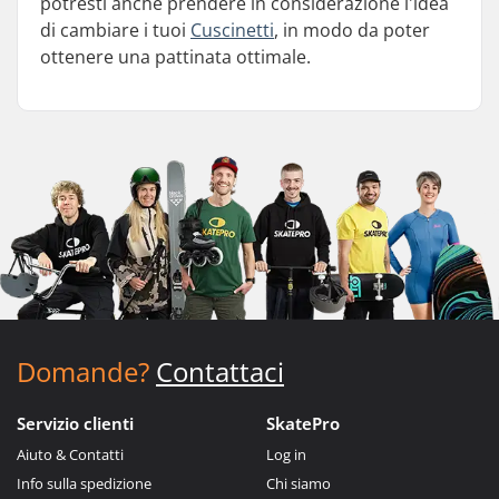
potresti anche prendere in considerazione l'idea
di cambiare i tuoi
Cuscinetti
, in modo da poter
ottenere una pattinata ottimale.
Domande?
Contattaci
Servizio clienti
SkatePro
Aiuto & Contatti
Log in
Info sulla spedizione
Chi siamo