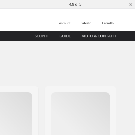
×
4.8 di 5
Account
Salvato
Carrello
SCONTI
GUIDE
AIUTO & CONTATTI