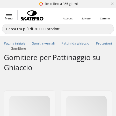
×
Reso fino a 365 giorni
4.8 di 5
Menu
Account
Salvato
Carrello
Pagina iniziale
Sport invernali
Pattini da ghiaccio
Protezioni
Gomitiere
Gomitiere per Pattinaggio su
Ghiaccio