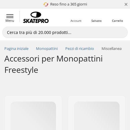
×
Reso fino a 365 giorni
4.8 di 5
Menu
Account
Salvato
Carrello
Pagina iniziale
Monopattini
Pezzi di ricambio
Miscellanea
Accessori per Monopattini
Freestyle