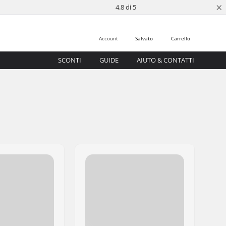
×
4.8 di 5
Account
Salvato
Carrello
SCONTI
GUIDE
AIUTO & CONTATTI