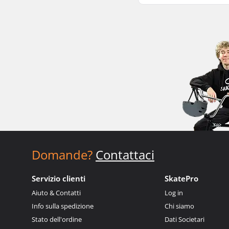
Domande?
Contattaci
Servizio clienti
SkatePro
Aiuto & Contatti
Log in
Info sulla spedizione
Chi siamo
Stato dell'ordine
Dati Societari