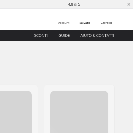
×
4.8 di 5
Account
Salvato
Carrello
SCONTI
GUIDE
AIUTO & CONTATTI