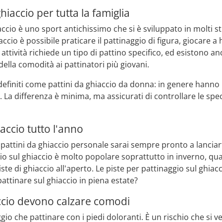
hiaccio per tutta la famiglia
iaccio è uno sport antichissimo che si è sviluppato in molti 
iaccio è possibile praticare il pattinaggio di figura, giocar
 attività richiede un tipo di pattino specifico, ed esistono a
ella comodità ai pattinatori più giovani.
efiniti come pattini da ghiaccio da donna: in genere hanno un
 La differenza è minima, ma assicurati di controllare le spe
iaccio tutto l'anno
i pattini da ghiaccio personale sarai sempre pronto a lancia
gio sul ghiaccio è molto popolare soprattutto in inverno, qu
ste di ghiaccio all'aperto. Le piste per pattinaggio sul ghiac
 pattinare sul ghiaccio in piena estate?
accio devono calzare comodi
gio che pattinare con i piedi doloranti. È un rischio che si ve