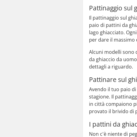
Pattinaggio sul g
Il pattinaggio sul gh
paio di pattini da gh
lago ghiacciato. Ogni
per dare il massimo d
Alcuni modelli sono d
da ghiaccio da uomo.
dettagli a riguardo.
Pattinare sul gh
Avendo il tuo paio d
stagione. Il pattinag
in città compaiono pi
provato il brivido di
I pattini da ghi
Non c'è niente di peg