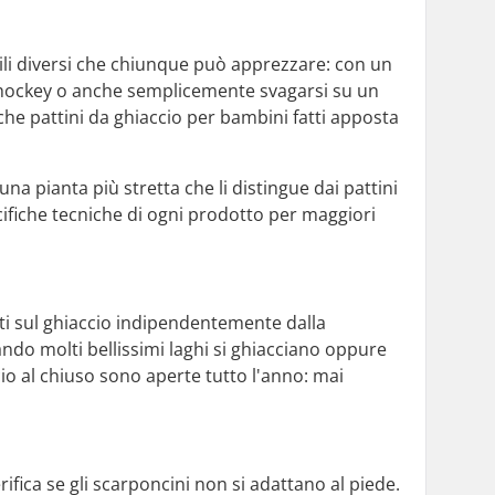
stili diversi che chiunque può apprezzare: con un
e a hockey o anche semplicemente svagarsi su un
nche pattini da ghiaccio per bambini fatti apposta
a pianta più stretta che li distingue dai pattini
cifiche tecniche di ogni prodotto per maggiori
rti sul ghiaccio indipendentemente dalla
ando molti bellissimi laghi si ghiacciano oppure
cio al chiuso sono aperte tutto l'anno: mai
rifica se gli scarponcini non si adattano al piede.