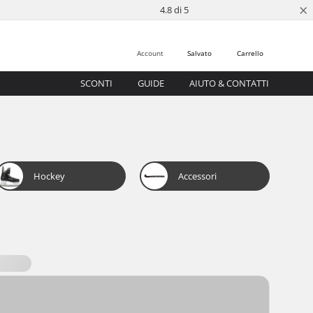
×
4.8 di 5
Account
Salvato
Carrello
SCONTI
GUIDE
AIUTO & CONTATTI
Hockey
Accessori