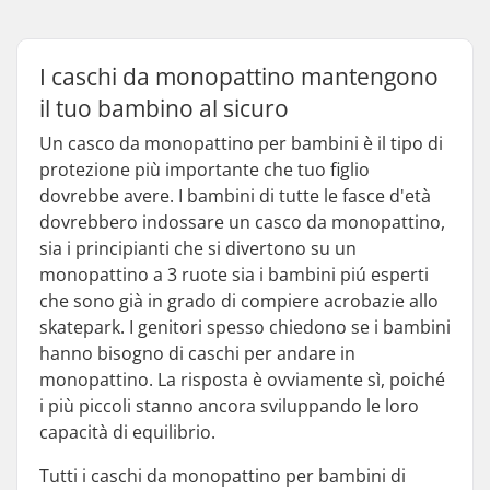
I caschi da monopattino mantengono
il tuo bambino al sicuro
Un casco da monopattino per bambini è il tipo di
protezione più importante che tuo figlio
dovrebbe avere. I bambini di tutte le fasce d'età
dovrebbero indossare un casco da monopattino,
sia i principianti che si divertono su un
monopattino a 3 ruote sia i bambini piú esperti
che sono già in grado di compiere acrobazie allo
skatepark. I genitori spesso chiedono se i bambini
hanno bisogno di caschi per andare in
monopattino. La risposta è ovviamente sì, poiché
i più piccoli stanno ancora sviluppando le loro
capacità di equilibrio.
Tutti i caschi da monopattino per bambini di