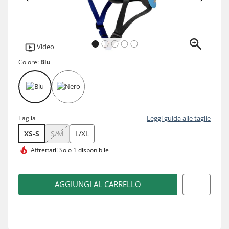
Video
Colore:
Blu
Taglia
Leggi guida alle taglie
XS-S
S/M
L/XL
Affrettati!
Solo 1 disponibile
AGGIUNGI AL CARRELLO