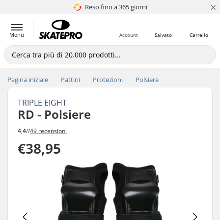
×
Reso fino a 365 giorni
4.8 di 5
Menu
Account
Salvato
Carrello
Pagina iniziale
Pattini
Protezioni
Polsiere
TRIPLE EIGHT
RD - Polsiere
4,4
//
49 recensioni
€38,95