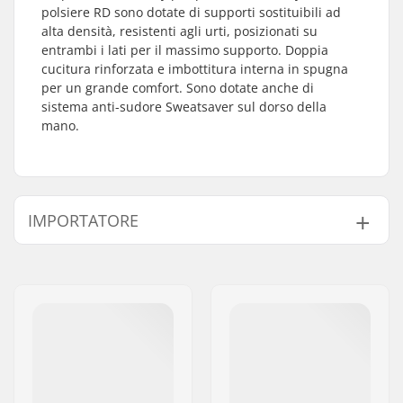
polsiere RD sono dotate di supporti sostituibili ad
alta densità, resistenti agli urti, posizionati su
entrambi i lati per il massimo supporto. Doppia
cucitura rinforzata e imbottitura interna in spugna
per un grande comfort. Sono dotate anche di
sistema anti-sudore Sweatsaver sul dorso della
mano.
IMPORTATORE
Nome:
Centrano ApS
Indirizzo:
Omega 6
Codice postale:
8382
Città:
Hinnerup
Nazione:
Danimarca