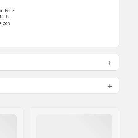
in lycra
ia. Le
re con
Lycra