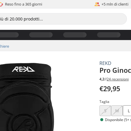
Reso fino a 365 giorni
+5 mln di clienti
hiere
REKD
Pro Ginoc
4,2
//
24 recensioni
€29,95
Taglia
S
M
L
Disponibile (5+ 