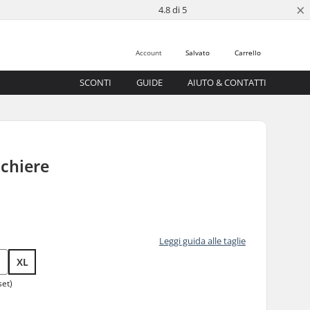
×
4.8 di 5
Account
Salvato
Carrello
SCONTI
GUIDE
AIUTO & CONTATTI
chiere
Leggi guida alle taglie
XL
set)