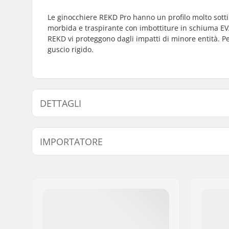
Le ginocchiere REKD Pro hanno un profilo molto sottil
morbida e traspirante con imbottiture in schiuma EVA 
REKD vi proteggono dagli impatti di minore entità. Per
guscio rigido.
DETTAGLI
Protezione:
EVA foam
IMPORTATORE
Sistema di fissaggio:
Sleeve
Nome:
Centrano ApS
Indirizzo:
Omega 6
Codice postale:
8382
Città:
Hinnerup
Nazione:
Danimarca