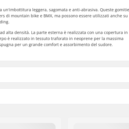
 da un'imbottitura leggera, sagomata e anti-abrasiva. Queste gomiti
ers di mountain bike e BMX, ma possono essere utilizzati anche su
ding.
ad alta densità. La parte esterna è realizzata con una copertura in
orpo è realizzato in tessuto traforato in neoprene per la massima
in spugna per un grande comfort e assorbimento del sudore.
d Alta Densità 8-link
Calzata:
orbida
Imbottitura:
Forato Traspirabile
Chiusura: