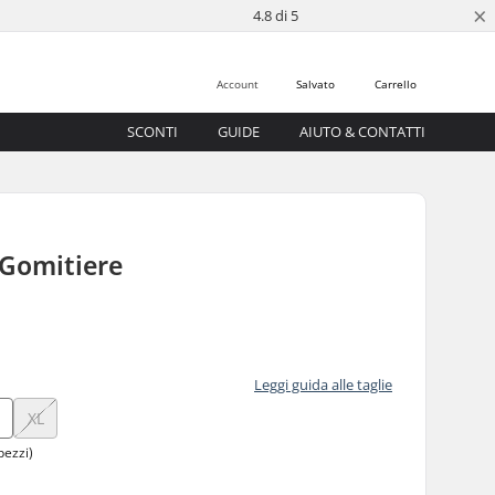
×
4.8 di 5
Account
Salvato
Carrello
SCONTI
GUIDE
AIUTO & CONTATTI
 Gomitiere
Leggi guida alle taglie
XL
pezzi)