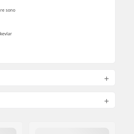
ere sono
 kevlar
Forma Anatomica
Copertura Esterna in Kevlar
Chiusura in Velcro, Compression
Sleeve