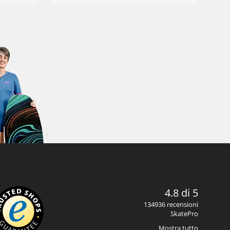
4.8 di 5
134936 recensioni
SkatePro
Mostra tutto