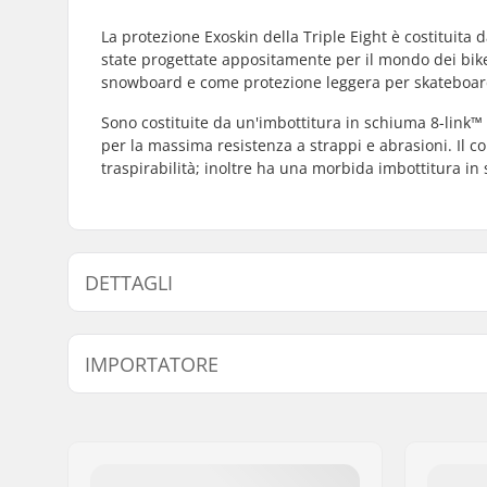
La protezione Exoskin della Triple Eight è costituita
state progettate appositamente per il mondo dei bik
snowboard e come protezione leggera per skateboar
Sono costituite da un'imbottitura in schiuma 8-link™ 
per la massima resistenza a strappi e abrasioni. Il c
traspirabilità; inoltre ha una morbida imbottitura 
DETTAGLI
Schiuma:
Schiuma a
IMPORTATORE
Scocca:
Calotta M
Materiali:
Neoprene 
Nome:
Centrano ApS
Duratex
Indirizzo:
Omega 6
Codice postale:
8382