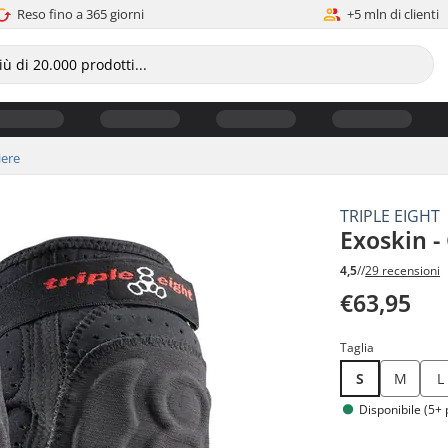
Reso fino a 365 giorni
+5 mln di clienti
iere
TRIPLE EIGHT
Exoskin -
4,5
//
29 recensioni
€63,95
Taglia
S
M
L
Disponibile (5+ 