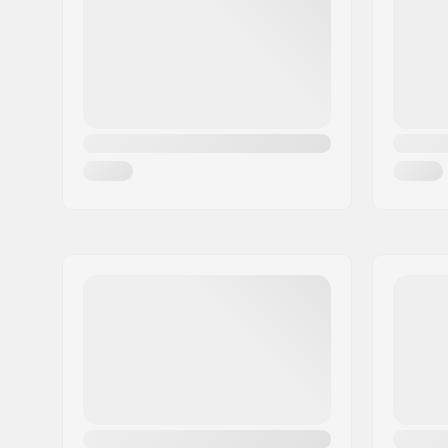
Città:
Hinnerup
Nazione:
Danimarca