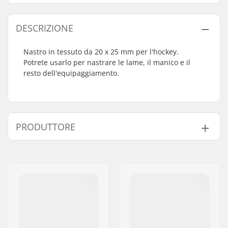
DESCRIZIONE
Nastro in tessuto da 20 x 25 mm per l'hockey.
Potrete usarlo per nastrare le lame, il manico e il
resto dell'equipaggiamento.
PRODUTTORE
Nome:
CCM hockey AB
Indirizzo:
Gårdsvägen 13
Codice postale:
SE-16970
Città:
Solna
Nazione:
Svezia