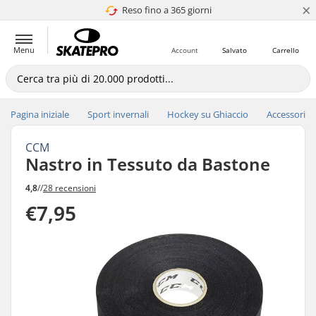
×
Reso fino a 365 giorni
4.8 di 5
Menu
Account
Salvato
Carrello
Pagina iniziale
Sport invernali
Hockey su Ghiaccio
Accessori
CCM
Nastro in Tessuto da Bastone
4,8
//
28 recensioni
€7,95