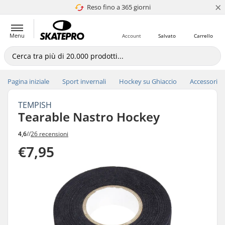
×
Reso fino a 365 giorni
4.8 di 5
Menu
Account
Salvato
Carrello
Pagina iniziale
Sport invernali
Hockey su Ghiaccio
Accessori
TEMPISH
Tearable Nastro Hockey
4,6
//
26 recensioni
€7,95