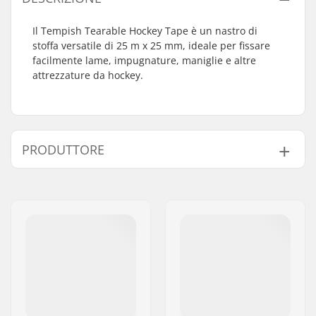
Il Tempish Tearable Hockey Tape è un nastro di
stoffa versatile di 25 m x 25 mm, ideale per fissare
facilmente lame, impugnature, maniglie e altre
attrezzature da hockey.
PRODUTTORE
Nome:
TEMPISH s.r.o.
Indirizzo:
Bratrí Wolfu 495/16
Codice postale:
779 00
Città:
Olomouc
Nazione:
Repubblica Ceca