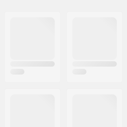
Compatibile con
Nome:
TEMPISH s.r.o.
Indirizzo:
Bratrí Wolfu 495/16
Codice postale:
779 00
Città:
Olomouc
Nazione:
Repubblica Ceca