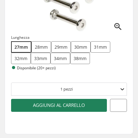
Lunghezza
27mm
28mm
29mm
30mm
31mm
32mm
33mm
34mm
38mm
Disponibile (20+ pezzi)
1
pezzi
AGGIUNGI AL CARRELLO