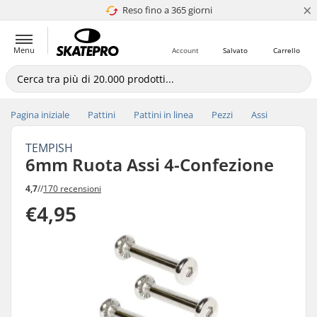
×
Reso fino a 365 giorni
4.8 di 5
Menu
Account
Salvato
Carrello
Pagina iniziale
Pattini
Pattini in linea
Pezzi
Assi
TEMPISH
6mm Ruota Assi 4-Confezione
4,7
//
170 recensioni
€4,95