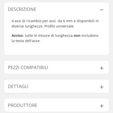
DESCRIZIONE
4 assi di ricambio per assi. da 6 mm e disponibili in
diverse lunghezze. Profilo universale.
Avviso
: tutte le misure di lunghezza
non
includono
la testa dell'asse.
PEZZI COMPATIBILI
Trova prodotti compatibili con Tempish 6mm Ruota
Assi 4-Confezione:
DETTAGLI
Diametro Asse:
6mm
PRODUTTORE