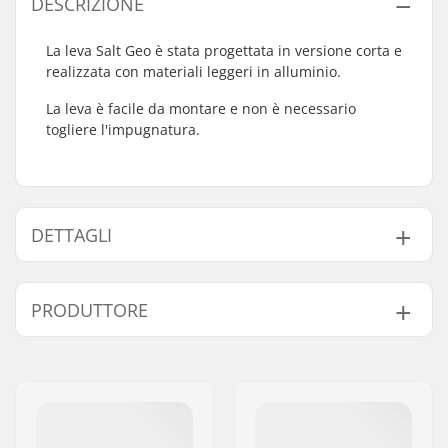
DESCRIZIONE
La leva Salt Geo è stata progettata in versione corta e
realizzata con materiali leggeri in alluminio.
La leva è facile da montare e non è necessario
togliere l'impugnatura.
DETTAGLI
Compatibile con Gyro:
Sì
PRODUTTORE
Peso:
90g
Nome:
We Make Things GmbH
Indirizzo:
RICHARD-BYRD-STR. 12
Codice postale:
50829
Città:
Köln