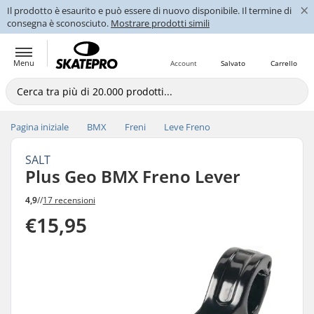
×
Il prodotto è esaurito e può essere di nuovo disponibile. Il termine di
consegna è sconosciuto.
Mostrare prodotti simili
Menu
Account
Salvato
Carrello
Pagina iniziale
BMX
Freni
Leve Freno
SALT
Plus Geo BMX Freno Lever
4,9
//
17 recensioni
€15,95