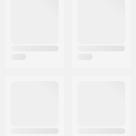
Codice postale:
4300
Pezzi per scatola:
8
Città:
Holbæk
Scudo di gomma:
Sì
Nazione:
Danimarca
Taglia Cuscinetti:
608