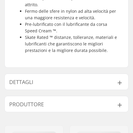
attrito.
Fermo delle sfere in nylon ad alta velocità per
una maggiore resistenza e velocità.
Pre-lubrificato con il lubrificante da corsa
Speed Cream ™.
Skate Rated ™ distanze, tolleranze, materiali e
lubrificanti che garantiscono le migliori
prestazioni e la migliore durata possibile.
DETTAGLI
Precisione dei
Ceramica
PRODUTTORE
cuscinetti:
Tipo di cuscinetto:
Semi-sigillato
Nome:
JustSupreme ApS
Lubrificante:
Olio
Indirizzo:
Ydervang 5
Distanziatori:
Non incluso