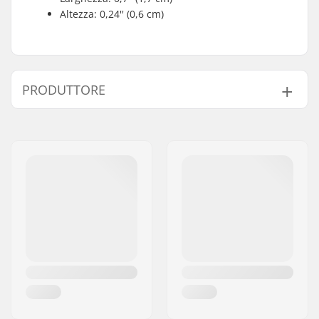
Altezza: 0,24'' (0,6 cm)
PRODUTTORE
Nome:
Circus Circus ApS
Indirizzo:
Australiensvej 20. st. th.
Codice postale:
2100
Città:
Copenhagen
Nazione:
Danimarca