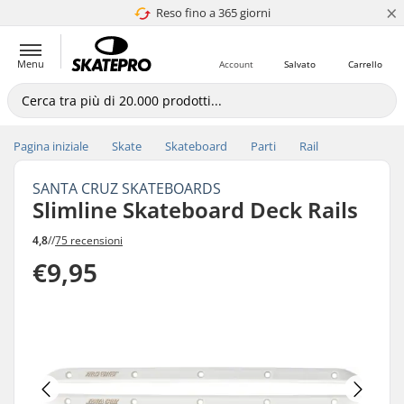
×
Reso fino a 365 giorni
4.8 di 5
Menu
Account
Salvato
Carrello
Pagina iniziale
Skate
Skateboard
Parti
Rail
SANTA CRUZ SKATEBOARDS
Slimline Skateboard Deck Rails
4,8
//
75 recensioni
€9,95