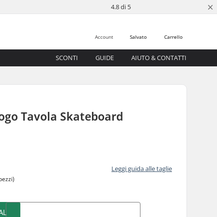
×
4.8 di 5
Account
Salvato
Carrello
SCONTI
GUIDE
AIUTO & CONTATTI
Logo Tavola Skateboard
Leggi guida alle taglie
pezzi)
AL