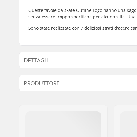
Queste tavole da skate Outline Logo hanno una sagom
senza essere troppo specifiche per alcuno stile. Una sc
Sono state realizzate con 7 deliziosi strati d'acero c
DETTAGLI
Larghezza tavola:
8" (20.3cm
PRODUTTORE
Lunghezza deck:
31.5" (80
Base delle ruote:
14.1" (35.
Nome:
Circus Circus ApS
Materiale deck:
Acero Nor
Indirizzo:
Australiensvej 20. st. th.
Materiali addizionali:
Epossidio
Codice postale:
2100
Città:
Copenhagen
Nazione:
Danimarca