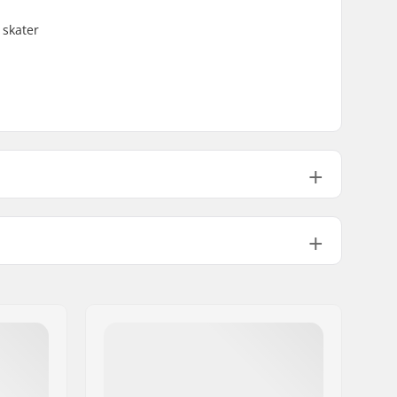
 skater
Colori del top del deck varianti
Medium.
Doppio kicktail
Non incluso