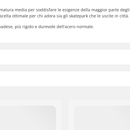
atura media per soddisfare le esigenze della maggior parte degli
elta ottimale per chi adora sia gli skatepark che le uscite in città.
anadese, più rigido e durevole dell'acero normale.
)
Colore Deck:
cm)
Concavità:
81cm)
Crattteristiche del Deck:
d-Americano, 7-strati
Griptape: