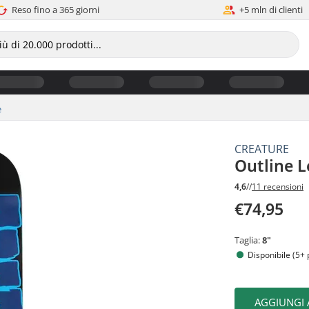
Reso fino a 365 giorni
+5 mln di clienti
e
CREATURE
Outline 
4,6
//
11 recensioni
€74,95
Taglia:
8"
Disponibile (5+ 
AGGIUNGI 