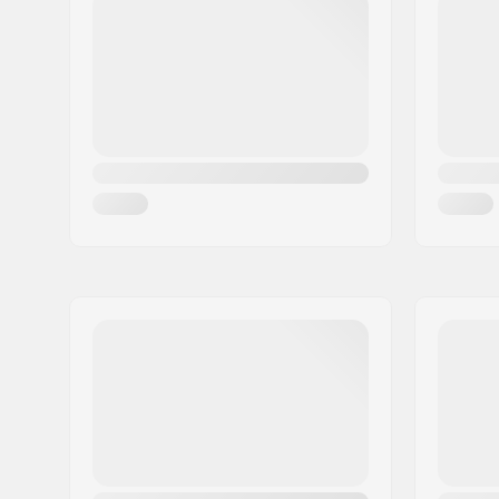
Città:
Olomouc
Nazione:
Repubblica Ceca