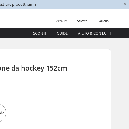
×
strare prodotti simili
Account
Salvato
Carrello
SCONTI
GUIDE
AIUTO & CONTATTI
one da hockey 152cm