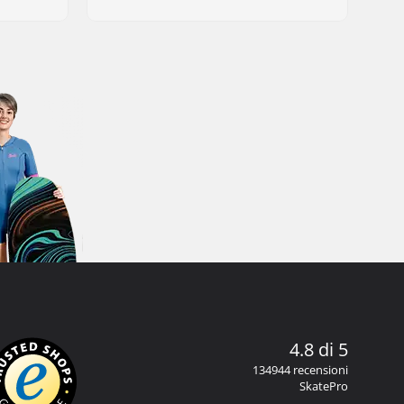
4.8 di 5
134944 recensioni
SkatePro