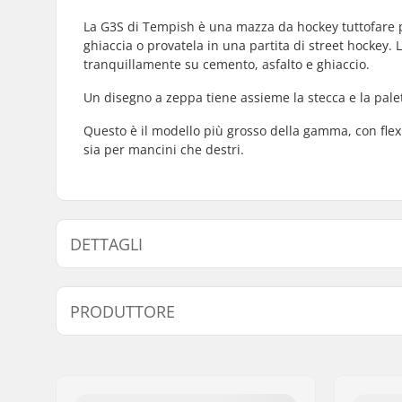
La G3S di Tempish è una mazza da hockey tuttofare pe
ghiaccia o provatela in una partita di street hockey. 
tranquillamente su cemento, asfalto e ghiaccio.
Un disegno a zeppa tiene assieme la stecca e la palet
Questo è il modello più grosso della gamma, con flex 
sia per mancini che destri.
DETTAGLI
Altezza totale:
162cm
PRODUTTORE
Materiale della lama:
Fibra di v
Flessibilità:
70
Nome:
TEMPISH s.r.o.
Indirizzo:
Bratrí Wolfu 495/16
Codice postale:
779 00