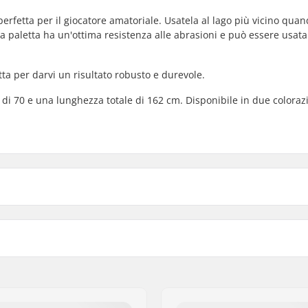
rfetta per il giocatore amatoriale. Usatela al lago più vicino quan
La paletta ha un'ottima resistenza alle abrasioni e può essere usata
ta per darvi un risultato robusto e durevole.
di 70 e una lunghezza totale di 162 cm. Disponibile in due coloraz
Lunghezza della mazza:
etro, Legno
Materiale Bastone: