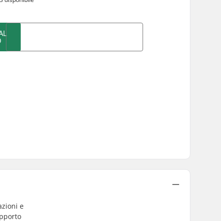
AL
O
azioni e
upporto