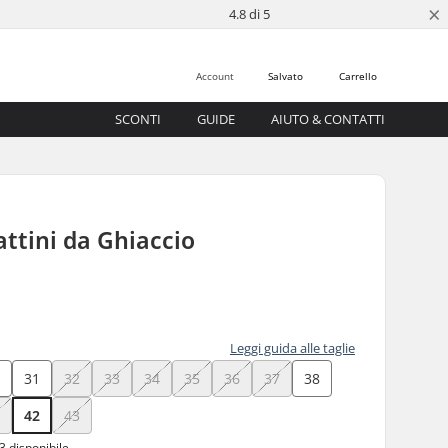
×
4.8 di 5
Account
Salvato
Carrello
SCONTI
GUIDE
AIUTO & CONTATTI
ttini da Ghiaccio
Leggi guida alle taglie
0
31
32
33
34
35
36
37
38
1
42
43
3 disponibile