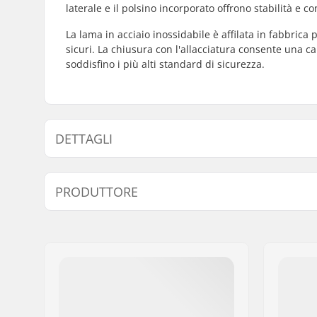
laterale e il polsino incorporato offrono stabilità e co
La lama in acciaio inossidabile è affilata in fabbrica 
sicuri. La chiusura con l'allacciatura consente una c
soddisfino i più alti standard di sicurezza.
DETTAGLI
Scarpone/struttura:
Un pezzo,
PRODUTTORE
Materiale dello scarpone:
Pelle sint
Chiusura:
Lacci
Nome:
JustSupreme ApS
Dettagli Extra:
TÜV appr
Indirizzo:
Ydervang 5
Cuff:
Supporto l
Codice postale:
4300
all'interno
Città:
Holbæk
Nazione:
Danimarca