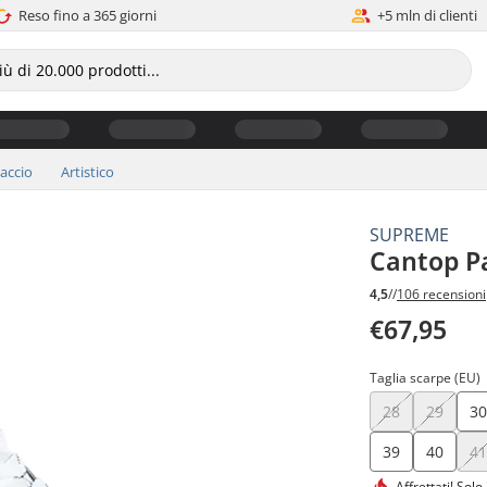
Reso fino a 365 giorni
+5 mln di clienti
iaccio
Artistico
SUPREME
Cantop Pa
4,5
//
106 recensioni
€67,95
Taglia scarpe (EU)
28
29
3
39
40
4
Affrettati!
Solo 