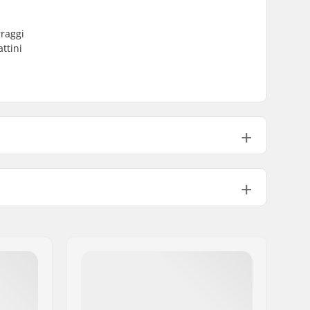
rraggi
ttini
Acciaio inossidabile
Affilatura in fabbrica
Sì
No.