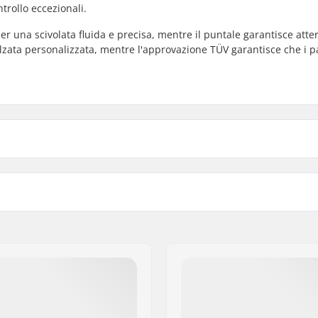
ntrollo eccezionali.
per una scivolata fluida e precisa, mentre il puntale garantisce atte
alzata personalizzata, mentre l'approvazione TÜV garantisce che i pa
 Semi-morbido
Materiale della lama:
etica
Affilatura lame:
Toepick:
oved
Lama sostituibile:
aterale alto, Costruito