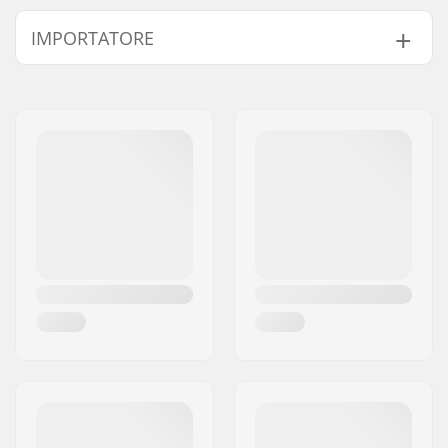
Lunghezza:
61cm (24")
IMPORTATORE
Larghezza:
15.2cm (6")
Peso:
70g
Nome:
Centrano ApS
Indirizzo:
Omega 6
Codice postale:
8382
Città:
Hinnerup
Nazione:
Danimarca