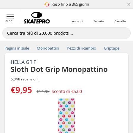
×
Reso fino a 365 giorni
4.8 di 5
Menu
Account
Salvato
Carrello
Pagina iniziale
Monopattini
Pezzi di ricambio
Griptape
HELLA GRIP
Sloth Dot Grip Monopattino
5,0
//
8 recensioni
€9,95
€14,95
Sconto di
€5,00