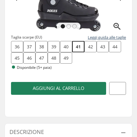
Taglia scarpe (EU)
Leggi guida alle taglie
36
37
38
39
40
41
42
43
44
45
46
47
48
49
Disponibile (5+ paia)
AGGIUNGI AL CARRELLO
DESCRIZIONE