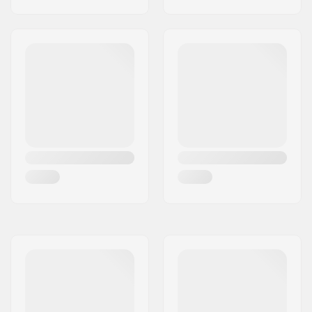
Ruote da grind:
Nylon.
Materiale telaio:
Fibra di vetro,
Composito
Materiale dello
Plastica
scarpone:
Materiale del Liner:
Maglia, Imbottitura
con memoria
Cuff:
Flessible, Costruito
all'interno,
Occhiello
per il trasporto
integrato
Montaggio:
UFS
Soulplate:
Un-pezzo
Backslide plate:
Costruito all'interno
Peso:
1500g
Consigliato per:
Pattinaggio
Aggressive