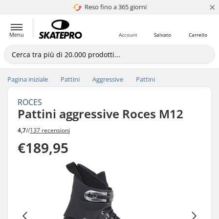
×
Reso fino a 365 giorni
4.8 di 5
Menu
Account
Salvato
Carrello
Pagina iniziale
Pattini
Aggressive
Pattini
ROCES
Pattini aggressive Roces M12
4,7
//
137 recensioni
€189,95