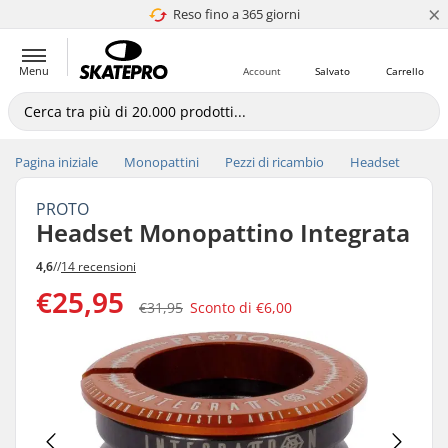
×
Reso fino a 365 giorni
4.8 di 5
Menu
Account
Salvato
Carrello
Pagina iniziale
Monopattini
Pezzi di ricambio
Headset
PROTO
Headset Monopattino Integrata
4,6
//
14 recensioni
€25,95
€31,95
Sconto di
€6,00