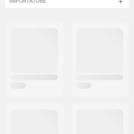
IMPORTATORE
Compatibile con:
Forcella non filettata
Tipo di cuscinetto:
Sigillati
Nome:
Centrano ApS
C-ring:
Alluminio
Indirizzo:
Omega 6
Dadi di fissaggio:
Non incluso
Codice postale:
8382
Città:
Hinnerup
Nazione:
Danimarca