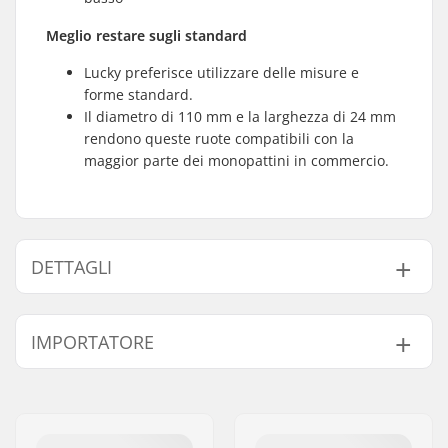
Meglio restare sugli standard
Lucky preferisce utilizzare delle misure e
forme standard.
Il diametro di 110 mm e la larghezza di 24 mm
rendono queste ruote compatibili con la
maggior parte dei monopattini in commercio.
DETTAGLI
Diametro delle ruote:
110mm
IMPORTATORE
Cuscinetti:
Incluso
Durezza delle ruote:
86A
Nome:
Centrano ApS
Progettazione del
Raggi
Indirizzo:
Omega 6
nucleo:
Codice postale:
8382