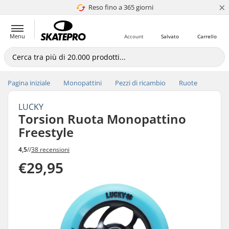
×
Reso fino a 365 giorni
4.8 di 5
Menu
Account
Salvato
Carrello
Pagina iniziale
Monopattini
Pezzi di ricambio
Ruote
LUCKY
Torsion Ruota Monopattino
Freestyle
4,5
//
38 recensioni
€29,95