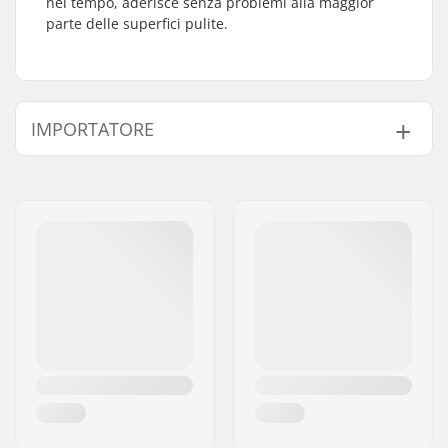
nel tempo, aderisce senza problemi alla maggior
parte delle superfici pulite.
IMPORTATORE
Nome:
Centrano ApS
Indirizzo:
Omega 6
Codice postale:
8382
Città:
Hinnerup
Nazione:
Danimarca