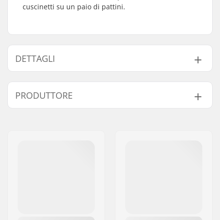
cuscinetti su un paio di pattini.
DETTAGLI
Precisione dei
ABEC-9
PRODUTTORE
cuscinetti:
Tipo di cuscinetto:
Semi-sigillato
Nome:
TEMPISH s.r.o.
Lubrificante:
Grasso
Indirizzo:
Bratrí Wolfu 495/16
Distanziatori:
Non incluso
Codice postale:
779 00
Pezzi per scatola:
8
Città:
Olomouc
Scudo di gomma:
Sì
Nazione:
Repubblica Ceca