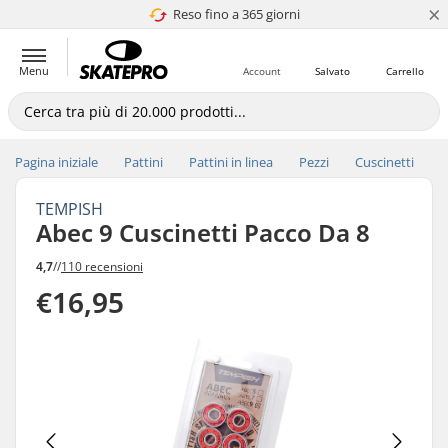
×
Reso fino a 365 giorni
4.8 di 5
Menu
Account
Salvato
Carrello
Pagina iniziale
Pattini
Pattini in linea
Pezzi
Cuscinetti
TEMPISH
Abec 9 Cuscinetti Pacco Da 8
4,7
//
110 recensioni
€16,95