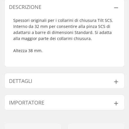
DESCRIZIONE
Spessori originali per i collarini di chiusura Tilt SCS.
Interno da 32 mm per consentire alla pinza SCS di
adattarsi a barre di dimensioni Standard. Si adatta
alla maggior parte dei collarini chiusura.
Altezza 38 mm.
DETTAGLI
Tipo di sistema di
SCS
IMPORTATORE
compressione:
Dadi di fissaggio:
Non incluso
Nome:
Centrano ApS
Lunghezza spessore:
38mm
Indirizzo:
Omega 6