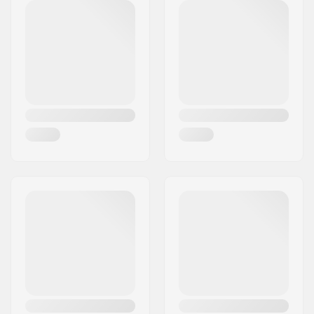
Codice postale:
8382
Città:
Hinnerup
Nazione:
Danimarca