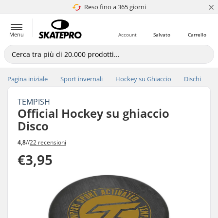
×
Reso fino a 365 giorni
4.8 di 5
Menu
Account
Salvato
Carrello
Pagina iniziale
Sport invernali
Hockey su Ghiaccio
Dischi
TEMPISH
Official Hockey su ghiaccio
Disco
4,8
//
22 recensioni
€3,95