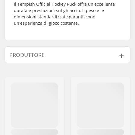
Il Tempish Official Hockey Puck offre un'eccellente
durata e prestazioni sul ghiaccio. Il peso e le
dimensioni standardizzate garantiscono
un'esperienza di gioco costante.
PRODUTTORE
Nome:
TEMPISH s.r.o.
Indirizzo:
Bratrí Wolfu 495/16
Codice postale:
779 00
Città:
Olomouc
Nazione:
Repubblica Ceca