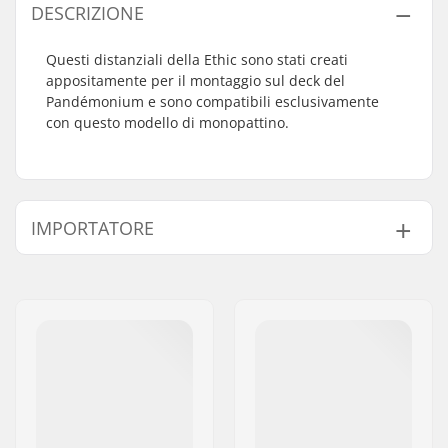
DESCRIZIONE
Questi distanziali della Ethic sono stati creati
appositamente per il montaggio sul deck del
Pandémonium e sono compatibili esclusivamente
con questo modello di monopattino.
IMPORTATORE
Nome:
Centrano ApS
Indirizzo:
Omega 6
Codice postale:
8382
Città:
Hinnerup
Nazione:
Danimarca