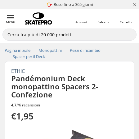
×
Reso fino a 365 giorni
4.8 di 5
Menu
Account
Salvato
Carrello
Pagina iniziale
Monopattini
Pezzi di ricambio
Spacer per il Deck
ETHIC
Pandémonium Deck
monopattino Spacers 2-
Confezione
4,7
//
6 recensioni
€1,95