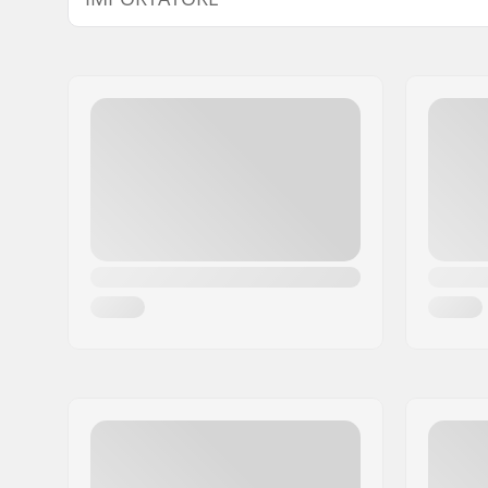
Nome:
Centrano ApS
Indirizzo:
Omega 6
Codice postale:
8382
Città:
Hinnerup
Nazione:
Danimarca