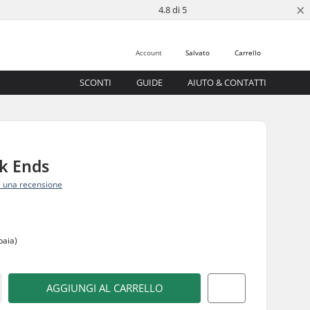
×
4.8 di 5
Account
Salvato
Carrello
SCONTI
GUIDE
AIUTO & CONTATTI
k Ends
i una recensione
paia)
AGGIUNGI AL CARRELLO