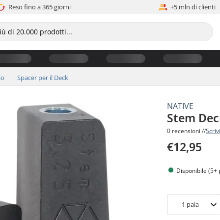
Reso fino a 365 giorni
+5 mln di clienti
io
Spacer per il Deck
NATIVE
Stem Dec
0 recensioni //
Scriv
€12,95
Disponibile (5+ 
1
paia