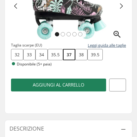
Taglia scarpe (EU)
Leggi guida alle taglie
32
33
34
35.5
37
38
39.5
Disponibile (5+ paia)
AGGIUNGI AL CARRELLO
DESCRIZIONE