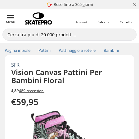
×
Reso fino a 365 giorni
4.8 di 5
Menu
Account
Salvato
Carrello
Pagina iniziale
Pattini
Pattinaggio a rotelle
Bambini
SFR
Vision Canvas Pattini Per
Bambini Floral
4,8
//
489 recensioni
€59,95