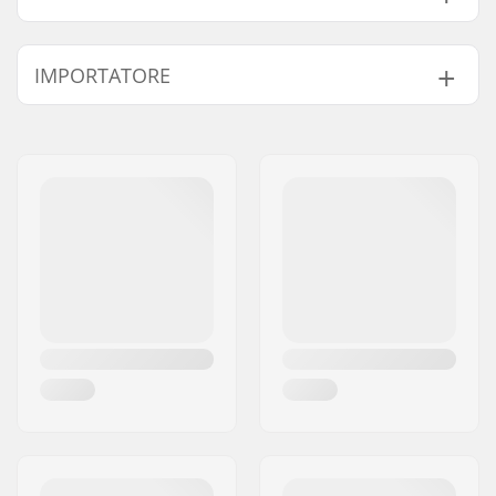
Scarpa di taglia
No
IMPORTATORE
Pezzi compatibili
regolabile:
Diametro ruote:
53mm
Nome:
Centrano ApS
Tipo di scarpone:
Semi-morbido
Indirizzo:
Omega 6
Capacità:
Principiante
Codice postale:
8382
Dettagli extra:
Occhiello per il
Città:
Hinnerup
trasporto integrato
Nazione:
Danimarca
Materiale Plate:
Plastica
Chiusura:
Allacciatura, Velcro.
Peso:
1022g
Materiale dello
Tessile, Pelle PU
scarpone:
Polsiera:
Supporto laterale alto
Spessore delle ruote:
30mm
Freno:
Sì
Precisione dei
ABEC-5