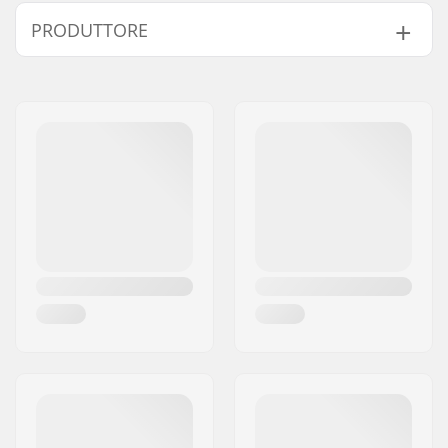
Forma:
5-dita
PRODUTTORE
Fodera:
Polyester
Dettagli:
Lavabile in lavatrice
Nome:
HESTRA / Martin
Chiusura/Polsino:
Velcro, Polsino in
Magnusson & Co AB
Neoprene
Indirizzo:
Äspåsvägen 5
Attività:
Sci di Fondo, Skiroller
Codice postale:
33571
Costruzione del
3 strati
Città:
Hestra
tessuto:
Nazione:
Svezia
Isolamento:
PrimaLoft
Genere:
Donna