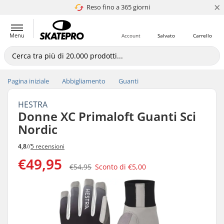
×
Reso fino a 365 giorni
4.8 di 5
Menu
Account
Salvato
Carrello
Pagina iniziale
Abbigliamento
Guanti
HESTRA
Donne XC Primaloft Guanti Sci
Nordic
4,8
//
5 recensioni
€49,95
€54,95
Sconto di
€5,00