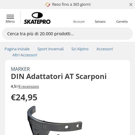
×
Reso fino a 365 giorni
4.8 di 5
Menu
Account
Salvato
Carrello
Pagina iniziale
Sport invernali
Sci Alpino
Accessori
Altri Accessori
MARKER
DIN Adattatori AT Scarponi
4,5
//
4 recensioni
€24,95