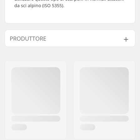
da sci alpino (ISO 5355).
PRODUTTORE
Nome:
Marker Deutschland GmbH
Indirizzo:
Dr.-Gotthilf-Näher-Straße 6
and 12
Codice postale:
D-82377
Città:
Penzberg
Nazione:
Germania