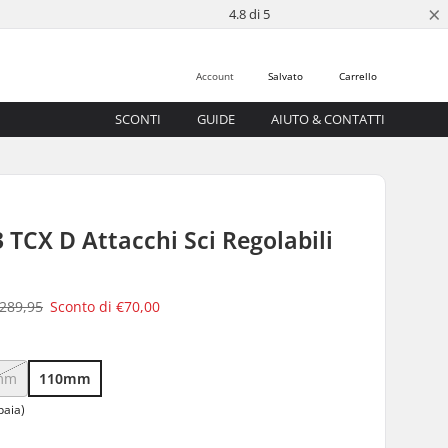
×
4.8 di 5
Account
Salvato
Carrello
SCONTI
GUIDE
AIUTO & CONTATTI
3 TCX D Attacchi Sci Regolabili
289,95
Sconto di
€70,00
mm
110mm
paia)