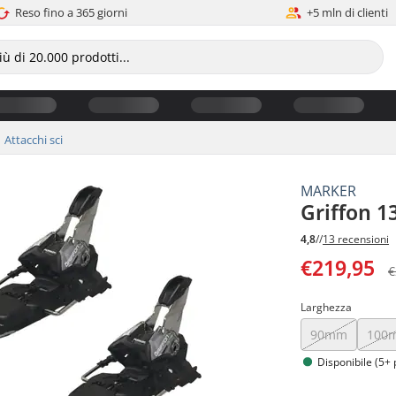
Reso fino a 365 giorni
+5 mln di clienti
Attacchi sci
MARKER
Griffon 1
4,8
//
13 recensioni
€219,95
€
Larghezza
90mm
100
Disponibile (5+ 