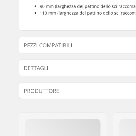
90 mm (larghezza del pattino dello sci raccom
110 mm (larghezza del pattino dello sci racco
PEZZI COMPATIBILI
Trova prodotti compatibili con Marker Griffon 13 TCX 
DETTAGLI
Pezzi compatibili
Tipo di Attacchi:
Attacchi 
PRODUTTORE
Compatibilità Scarpone:
Scarponi S
Scarponi 
Nome:
Marker Deutschland
Scarponi 
Indirizzo:
Dr.-Gotthilf-Näher-Str
23223)
,
Sc
Codice postale:
D-82377
Heel Pin (
Città:
Penzberg
Escursion