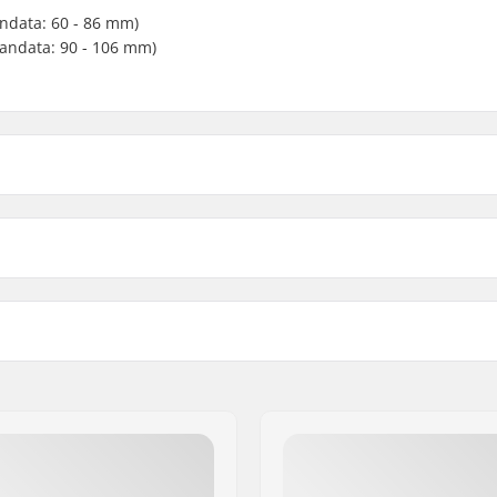
andata: 60 - 86 mm)
mandata: 90 - 106 mm)
D Attacchi Sci Regolabili:
GripWalk
Larghezza Freno:
ci Adulti (ISO 5355A)
,
Peso:
GripWalk (ISO 23223)
,
Gamma DIN:
 GmbH
GripWalk Toe Pin (ISO
Consigliato Per:
aße 6 and 12
arponi GripWalk Toe &
Caratteristiche Extra:
ISO 23223)
,
Scarponi da
ismo (ISO 9523)