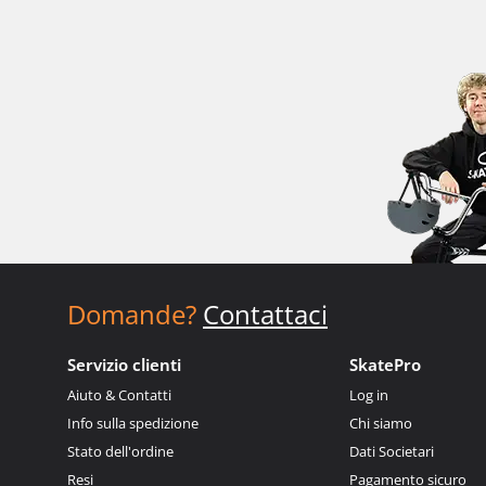
Domande?
Contattaci
Servizio clienti
SkatePro
Aiuto & Contatti
Log in
Info sulla spedizione
Chi siamo
Stato dell'ordine
Dati Societari
Resi
Pagamento sicuro