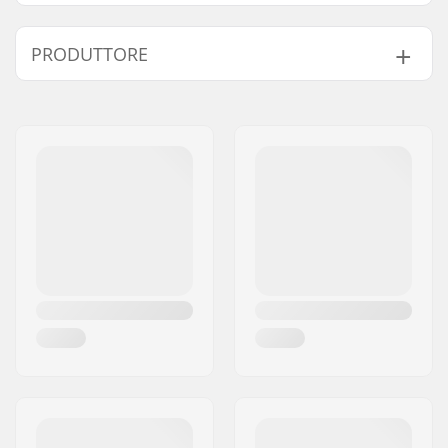
Larghezza tavola:
8.5" (21.6cm)
PRODUTTORE
Lunghezza deck:
32.5" (82.6cm)
Nome:
Centrano ApS
Indirizzo:
Omega 6
Codice postale:
8382
Città:
Hinnerup
Nazione:
Danimarca