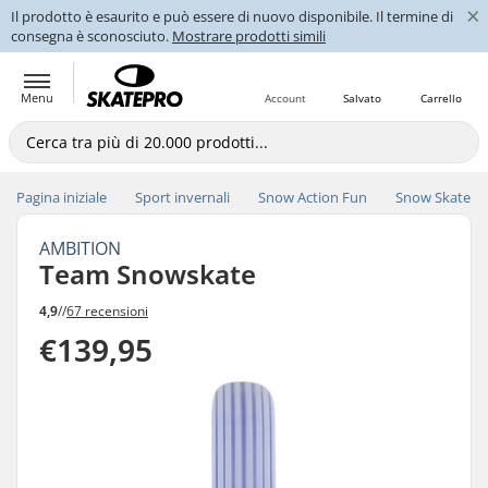
×
Il prodotto è esaurito e può essere di nuovo disponibile. Il termine di
consegna è sconosciuto.
Mostrare prodotti simili
Menu
Account
Salvato
Carrello
Pagina iniziale
Sport invernali
Snow Action Fun
Snow Skate
AMBITION
Team Snowskate
4,9
//
67 recensioni
€139,95