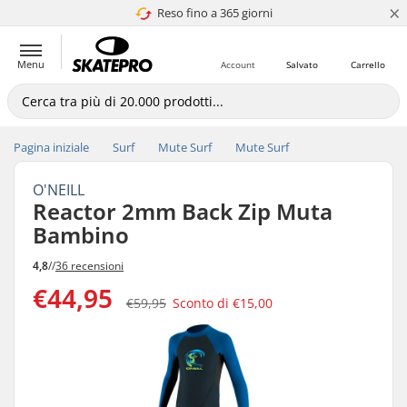
×
Reso fino a 365 giorni
4.8 di 5
Menu
Account
Salvato
Carrello
Pagina iniziale
Surf
Mute Surf
Mute Surf
O'NEILL
Reactor 2mm Back Zip Muta
Bambino
4,8
//
36 recensioni
€44,95
€59,95
Sconto di
€15,00