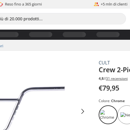
Reso fino a 365 giorni
+5 mln di clienti
ri
CULT
Crew 2-P
4,8
//
31 recensioni
€79,95
Colore:
Chrome