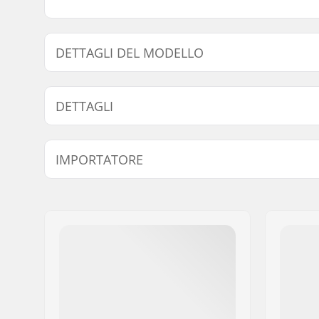
DETTAGLI DEL MODELLO
Modello
Altezza m
DETTAGLI
8"
8" (20.3cm
Disciplina BMX:
Freestyle
IMPORTATORE
Tubi:
Butted, H
Larghezza manubrio:
30" (76.2
Nome:
Centrano ApS
Diametro Stem:
22.2mm
Indirizzo:
Omega 6
Progettazione del manubrio:
Two-piece
Codice postale:
8382
Città:
Hinnerup
Nazione:
Danimarca