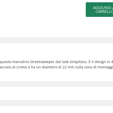
AGGIUNGI 
CARRELL
questo manubrio Streetsweeper dal look strepitoso. È il design in 4
n acciaio al cromo e ha un diametro di 22 mm sulla zona di montagg
eat-treated
Materiale del manubrio:
5cm)
Peso: