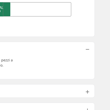
AL
O
 pezzi a
io.
Acciaio Chromoly 4130
1043g