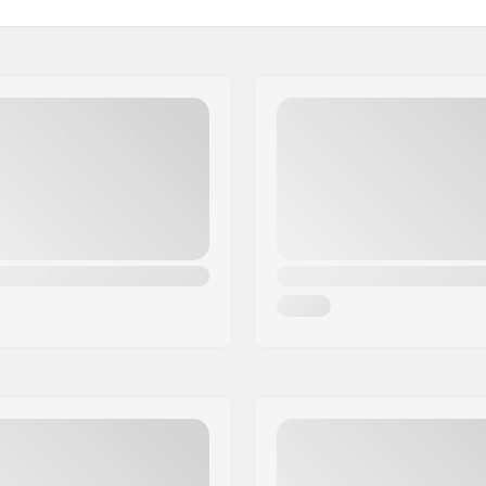
cm)
Upsweep:
Backsweep:
e
Bar-end compatibili con: