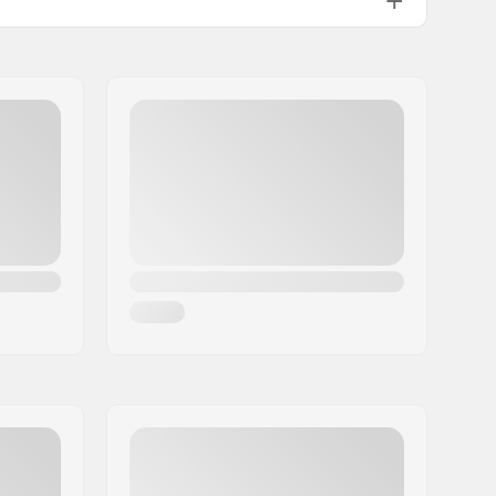
3°
12°
Acciaio