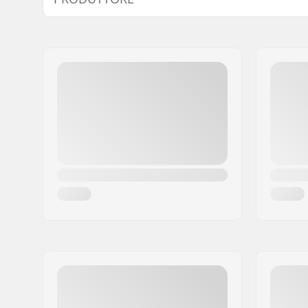
Larghezza manubrio:
29" (73.7
Nome:
Sunshine Distribution ApS
Diametro Stem:
22.2mm
Indirizzo:
Naverland 8
Progettazione del manubrio:
Four-piec
Codice postale:
2600
Città:
Glostrup
Nazione:
Danimarca