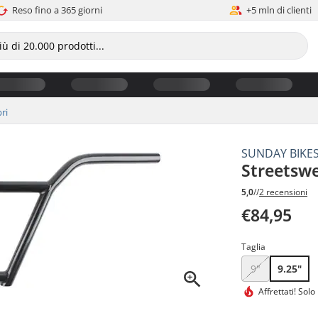
Reso fino a 365 giorni
+5 mln di clienti
ri
SUNDAY BIKE
Streetsw
5,0
//
2 recensioni
€84,95
Taglia
9"
9.25"
Affrettati!
Solo 