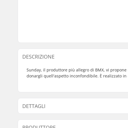
DESCRIZIONE
Sunday, il produttore più allegro di BMX, vi propone 
donargli quell'aspetto inconfondibile. È realizzato i
DETTAGLI
Tubi:
Butted, H
PRODUTTORE
Altezza manubrio:
9.25" (23.