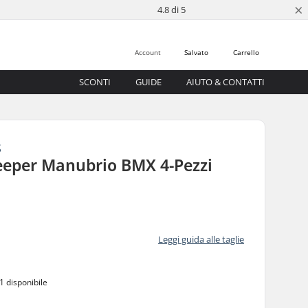
×
4.8 di 5
Account
Salvato
Carrello
SCONTI
GUIDE
AIUTO & CONTATTI
S
eeper Manubrio BMX 4-Pezzi
Leggi guida alle taglie
1 disponibile