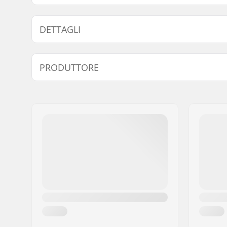
DETTAGLI
Serie sterzo headset:
Integrato 
PRODUTTORE
Compatibile con:
Forcella n
Tipo di cuscinetto:
Sigillato
Nome:
We Make Things GmbH
Altezza spacer:
3mm
Indirizzo:
RICHARD-BYRD-STR. 12
Codice postale:
50829
Città:
Köln
Nazione:
Germania