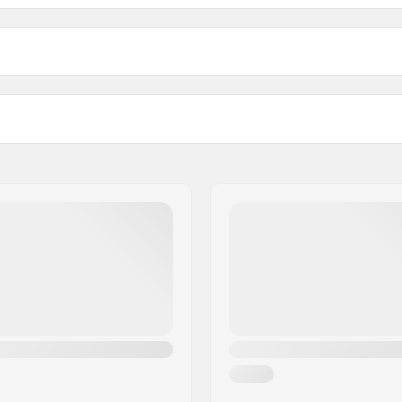
1 1/8"
Crown race:
on filettata
C-ring:
Dadi di fissaggio: