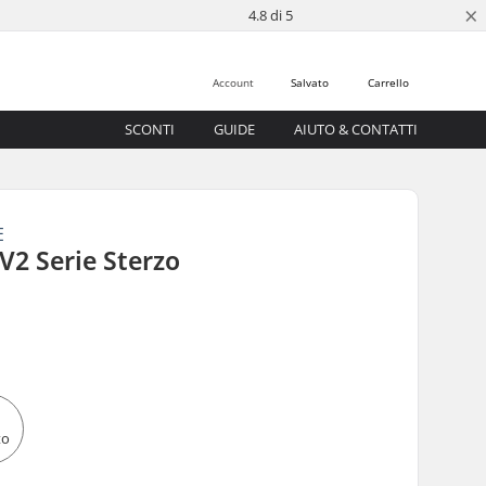
×
4.8 di 5
Account
Salvato
Carrello
SCONTI
GUIDE
AIUTO & CONTATTI
E
2 Serie Sterzo