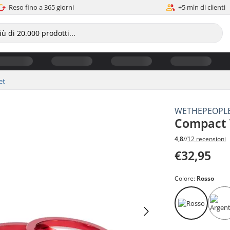
Reso fino a 365 giorni
+5 mln di clienti
et
WETHEPEOPL
Compact V
4,8
//
12 recensioni
€32,95
Colore:
Rosso