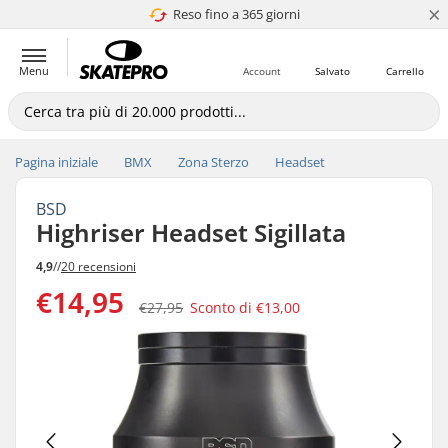
×
Reso fino a 365 giorni
4.8 di 5
Menu
Account
Salvato
Carrello
Pagina iniziale
BMX
Zona Sterzo
Headset
BSD
Highriser Headset Sigillata
4,9
//
20 recensioni
€14,95
€27,95
Sconto di
€13,00