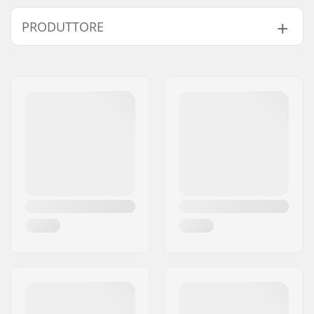
Serie sterzo headset:
Integrato 1 1/8"
PRODUTTORE
Dimensioni tubo di
1 1/8"
sterzo:
Nome:
Sport Import GmbH
Compatibile con:
Forcella non filettata
Indirizzo:
Industriestr. 39
Tipo di cuscinetto:
Sigillato
Codice postale:
26188
Crown race:
Incluso
Città:
Edewecht
C-ring:
Alluminio
Nazione:
Germania
Dadi di fissaggio:
Non incluso