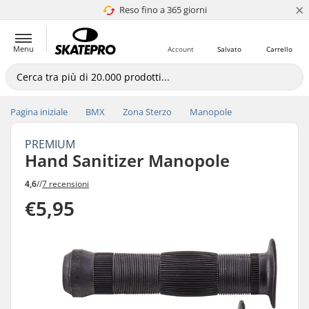
×
Reso fino a 365 giorni
4.8 di 5
Menu
Account
Salvato
Carrello
Pagina iniziale
BMX
Zona Sterzo
Manopole
PREMIUM
Hand Sanitizer Manopole
4,6
//
7 recensioni
€5,95