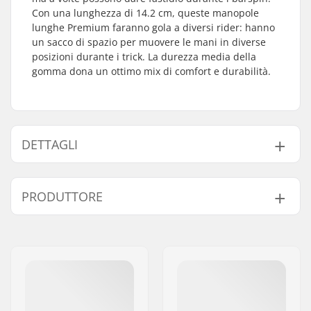
Con una lunghezza di 14.2 cm, queste manopole
lunghe Premium faranno gola a diversi rider: hanno
un sacco di spazio per muovere le mani in diverse
posizioni durante i trick. La durezza media della
gomma dona un ottimo mix di comfort e durabilità.
DETTAGLI
Bar-end compatibili
Acciaio
PRODUTTORE
con:
Lunghezza Grip:
14.2cm
Nome:
Haro Bikes Europe GmbH
Flange:
Flangiato
Indirizzo:
Max-Planck-Strasse 54
Materiale:
Gomma
Codice postale:
32107
Tappi:
Incluso
Città:
Bad Salzuflen
Durezza:
Medium.
Nazione:
Germania