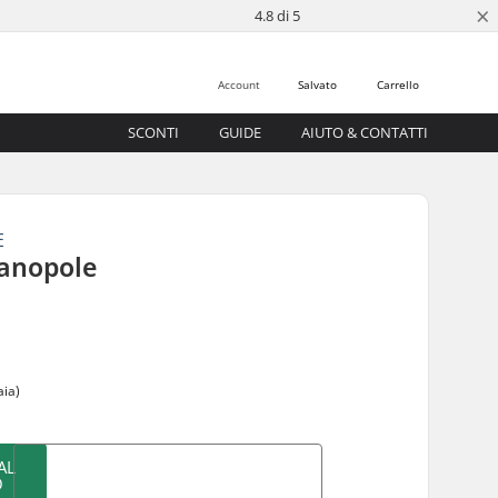
×
4.8 di 5
Account
Salvato
Carrello
SCONTI
GUIDE
AIUTO & CONTATTI
E
anopole
aia)
AL
O