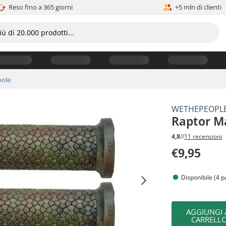
Reso fino a 365 giorni
+5 mln di clienti
ole
WETHEPEOPL
Raptor M
4,8
//
11 recensioni
€9,95
Disponibile (4 p
AGGIUNGI 
CARRELL