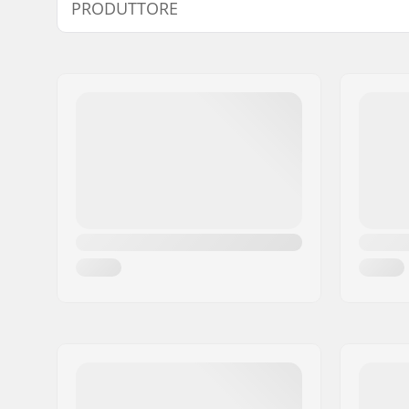
PRODUTTORE
Lunghezza Grip:
15cm
Flange:
Flangiato
Nome:
We Make Things GmbH
Indirizzo:
RICHARD-BYRD-STR. 12
Codice postale:
50829
Città:
Köln
Nazione:
Germania