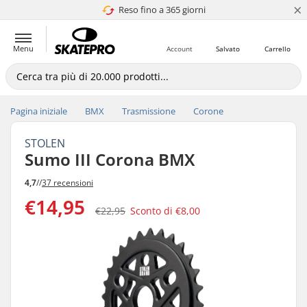
×
Reso fino a 365 giorni
4.8 di 5
Menu
Account
Salvato
Carrello
Pagina iniziale
BMX
Trasmissione
Corone
STOLEN
Sumo III Corona BMX
4,7
//
37 recensioni
€14,95
€22,95
Sconto di
€8,00