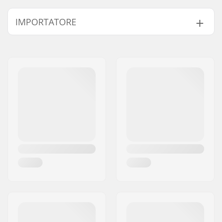
Numero di denti:
25T, 28T
IMPORTATORE
Montaggio Corona:
19mm, 22mm, Vite
guida
Nome:
Centrano ApS
Peso:
65g
Indirizzo:
Omega 6
Protezione corona:
No
Codice postale:
8382
Città:
Hinnerup
Nazione:
Danimarca