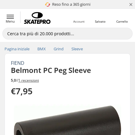
×
Reso fino a 365 giorni
4.8 di 5
Menu
Account
Salvato
Carrello
Pagina iniziale
BMX
Grind
Sleeve
FIEND
Belmont PC Peg Sleeve
5,0
//
1 recensioni
€7,95