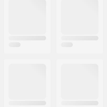
Codice postale:
2600
Città:
Glostrup
Nazione:
Danimarca