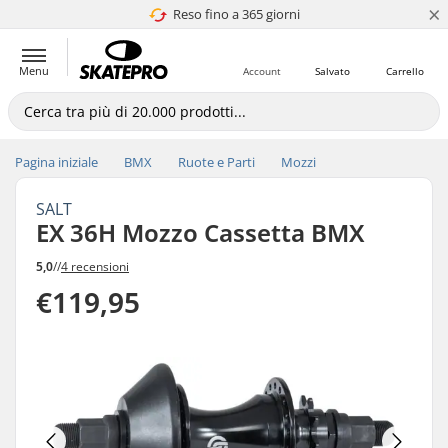
×
Reso fino a 365 giorni
4.8 di 5
Menu
Account
Salvato
Carrello
Pagina iniziale
BMX
Ruote e Parti
Mozzi
SALT
EX 36H Mozzo Cassetta BMX
5,0
//
4 recensioni
€119,95