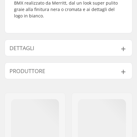
BMX realizzato da Merritt, dal un look super pulito
graie alla finitura nera o cromata e ai dettagli del
logo in bianco.
DETTAGLI
Sellino:
Pivotal
PRODUTTORE
Lunghezza Reggisella:
200mm, 330mm
Diametro Regisella
25.4mm
Nome:
Sport Import GmbH
BMX:
Indirizzo:
Industriestr. 39
Peso:
130g
Codice postale:
26188
Città:
Edewecht
Nazione:
Germania