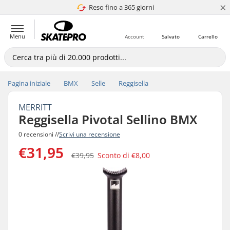
×
Reso fino a 365 giorni
4.8 di 5
Menu
Account
Salvato
Carrello
Pagina iniziale
BMX
Selle
Reggisella
MERRITT
Reggisella Pivotal Sellino BMX
0 recensioni //
Scrivi una recensione
€31,95
€39,95
Sconto di
€8,00