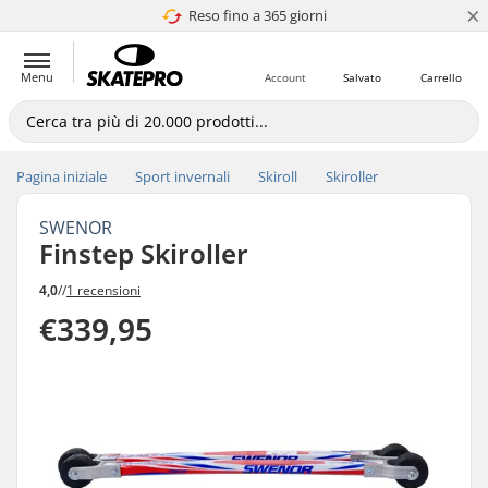
×
Reso fino a 365 giorni
4.8 di 5
Menu
Account
Salvato
Carrello
Pagina iniziale
Sport invernali
Skiroll
Skiroller
SWENOR
Finstep Skiroller
4,0
//
1 recensioni
€339,95