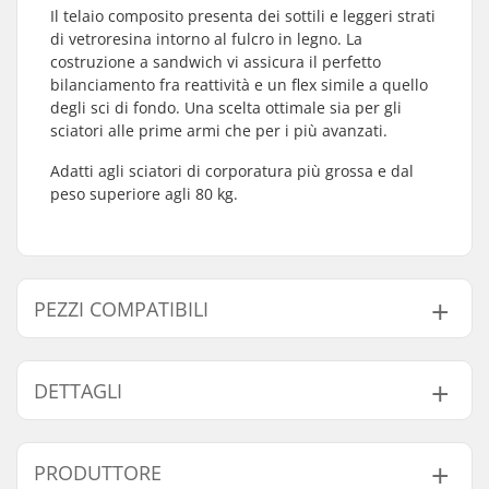
Il telaio composito presenta dei sottili e leggeri strati
di vetroresina intorno al fulcro in legno. La
costruzione a sandwich vi assicura il perfetto
bilanciamento fra reattività e un flex simile a quello
degli sci di fondo. Una scelta ottimale sia per gli
sciatori alle prime armi che per i più avanzati.
Adatti agli sciatori di corporatura più grossa e dal
peso superiore agli 80 kg.
PEZZI COMPATIBILI
Trova prodotti compatibili con Swenor Finstep
Skiroller:
DETTAGLI
Tipo skiroller:
Classico
PRODUTTORE
Attacchi compatibili:
NNN/NIS
,
Turnamic
,