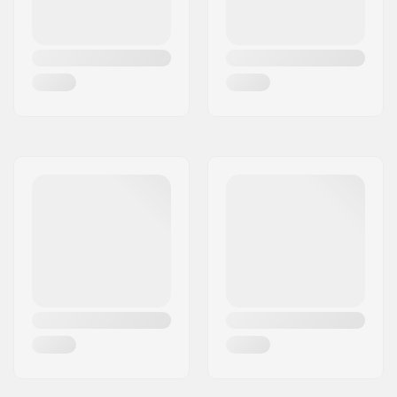
Spessore Ruote:
55mm
Velocità Ruote:
Standard (2).
Funzione Cuscinetti:
Un modo
Parafanghi:
Incluso
Tipo Freno:
Non incluso
Assemblato:
Parzialmente
assemblato
Peso Utilizzatore
80 - 85kg, 85 - 90kg,
Suggerito:
90 - 95kg, 95 - 100kg,
100 - 105kg, 105 -
110kg