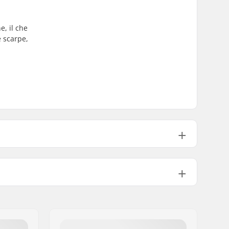
e, il che
e scarpe,
279g
i:
NIS New Plate, NIS 1.0 Plate, NIS 3.0
Plate