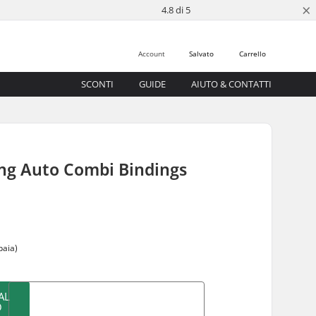
×
4.8 di 5
Account
Salvato
Carrello
SCONTI
GUIDE
AIUTO & CONTATTI
ing Auto Combi Bindings
paia)
AL
O