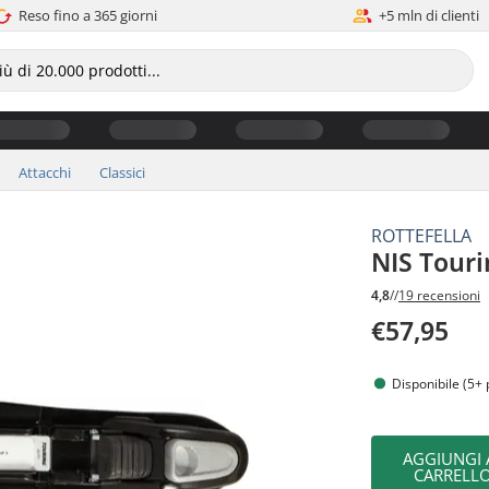
Reso fino a 365 giorni
+5 mln di clienti
Attacchi
Classici
ROTTEFELLA
NIS Tour
4,8
//
19 recensioni
€57,95
Disponibile (5+ 
AGGIUNGI 
CARRELL