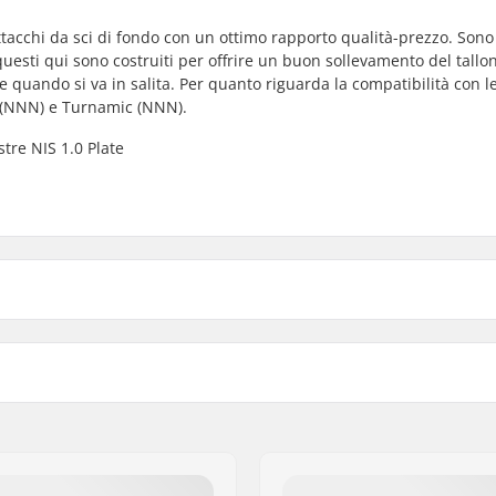
ttacchi da sci di fondo con un ottimo rapporto qualità-prezzo. Sono
 questi qui sono costruiti per offrire un buon sollevamento del tallon
e quando si va in salita. Per quanto riguarda la compatibilità con l
 (NNN) e Turnamic (NNN).
tre NIS 1.0 Plate
Peso - pr. paio:
ink (NNN), Turnamic
Piastre per questi Attacch