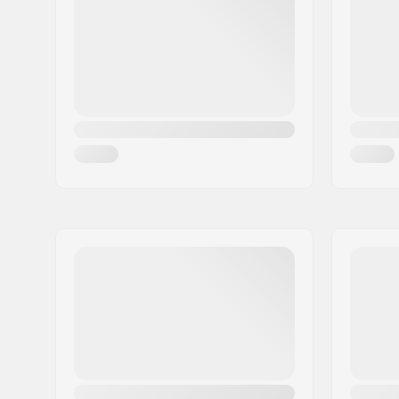
Città:
Lierstranda
Nazione:
Norvegia