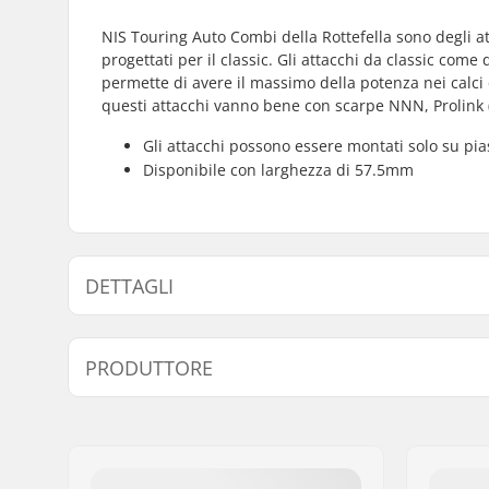
NIS Touring Auto Combi della Rottefella sono degli a
progettati per il classic. Gli attacchi da classic come
permette di avere il massimo della potenza nei calci 
questi attacchi vanno bene con scarpe NNN, Prolink
Gli attacchi possono essere montati solo su pias
Disponibile con larghezza di 57.5mm
DETTAGLI
Tipo di Sci:
Classico
PRODUTTORE
Scarponi Compatibili:
NNN, Prol
(NNN)
Nome:
Rottefella AS
Spessore:
57.5mm
Indirizzo:
Ringeriksveien 70
Codice postale:
3414